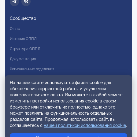
Сообщество
О нас
История ОППЛ
Структура ОППЛ
Документация
Региональные отделения
Комитеты
На нашем сайте используются файлы cookie для
обеспечения корректной работы и улучшения
Модальности
пользовательского опыта. Вы можете в любой момент
Вступление в ОППЛ
изменить настройки использования cookie в своем
браузере или отключить их полностью, однако это
Реестры
может повлиять на функциональность отдельных
разделов сайта. Продолжая использовать сайт, вы
Реестр наблюдательных членов
соглашаетесь с
нашей политикой использования cookie
.
Реестр консультативных членов