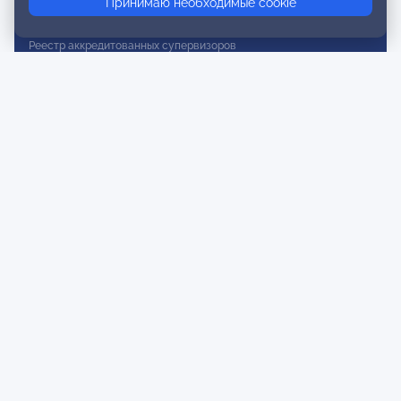
Принимаю необходимые cookie
Реестр действительных членов
Реестр аккредитованных супервизоров
Реестр СРО
Сертификация
Сертификация тренеров и преподавателей
Экспертиза и регистрация авторских продуктов
Мероприятия лиги
Календарь событий
Субботние конференции
Фотогалерея
Новости
Публикации