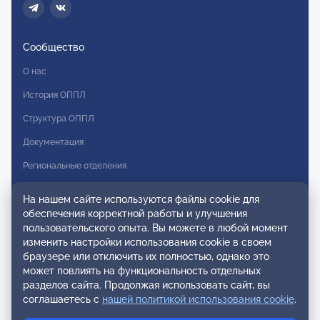
Сообщество
О нас
История ОППЛ
Структура ОППЛ
Документация
Региональные отделения
Комитеты
На нашем сайте используются файлы cookie для
Модальности
обеспечения корректной работы и улучшения
пользовательского опыта. Вы можете в любой момент
Вступление в ОППЛ
изменить настройки использования cookie в своем
браузере или отключить их полностью, однако это
Реестры
может повлиять на функциональность отдельных
разделов сайта. Продолжая использовать сайт, вы
Реестр наблюдательных членов
соглашаетесь с
нашей политикой использования cookie
.
Реестр консультативных членов