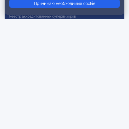
Принимаю необходимые cookie
Реестр действительных членов
Реестр аккредитованных супервизоров
Реестр СРО
Сертификация
Сертификация тренеров и преподавателей
Экспертиза и регистрация авторских продуктов
Мероприятия лиги
Календарь событий
Субботние конференции
Фотогалерея
Новости
Публикации