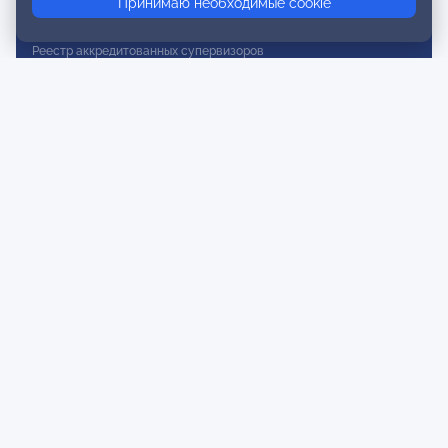
Принимаю необходимые cookie
Реестр действительных членов
Реестр аккредитованных супервизоров
Реестр СРО
Сертификация
Сертификация тренеров и преподавателей
Экспертиза и регистрация авторских продуктов
Мероприятия лиги
Календарь событий
Субботние конференции
Фотогалерея
Новости
Публикации