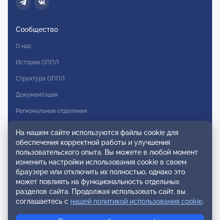
Сообщество
О нас
История ОППЛ
Структура ОППЛ
Документация
Региональные отделения
Комитеты
На нашем сайте используются файлы cookie для
обеспечения корректной работы и улучшения
Модальности
пользовательского опыта. Вы можете в любой момент
Вступление в ОППЛ
изменить настройки использования cookie в своем
браузере или отключить их полностью, однако это
Реестры
может повлиять на функциональность отдельных
разделов сайта. Продолжая использовать сайт, вы
Реестр наблюдательных членов
соглашаетесь с
нашей политикой использования cookie
.
Реестр консультативных членов