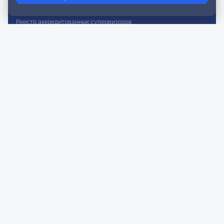
Реестр действительных членов
Реестр аккредитованных супервизоров
Реестр СРО
Сертификация
Сертификация тренеров и преподавателей
Экспертиза и регистрация авторских продуктов
Мероприятия лиги
Календарь событий
Субботние конференции
Фотогалерея
Новости
Публикации