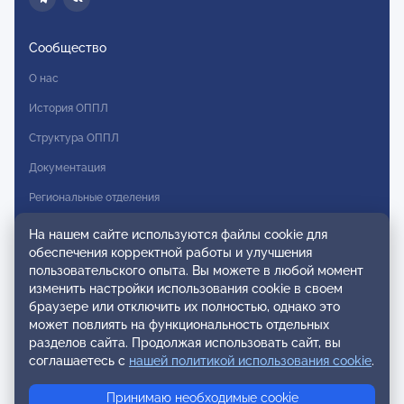
Сообщество
О нас
История ОППЛ
Структура ОППЛ
Документация
Региональные отделения
Комитеты
На нашем сайте используются файлы cookie для
обеспечения корректной работы и улучшения
Модальности
пользовательского опыта. Вы можете в любой момент
Вступление в ОППЛ
изменить настройки использования cookie в своем
браузере или отключить их полностью, однако это
Реестры
может повлиять на функциональность отдельных
разделов сайта. Продолжая использовать сайт, вы
Реестр наблюдательных членов
соглашаетесь с
нашей политикой использования cookie
.
Реестр консультативных членов
Принимаю необходимые cookie