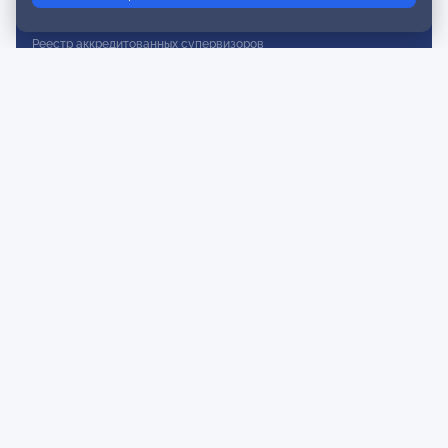
Реестр действительных членов
Реестр аккредитованных супервизоров
Реестр СРО
Сертификация
Сертификация тренеров и преподавателей
Экспертиза и регистрация авторских продуктов
Мероприятия лиги
Календарь событий
Субботние конференции
Фотогалерея
Новости
Публикации