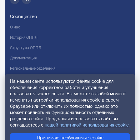
Сообщество
О нас
История ОППЛ
Структура ОППЛ
Документация
Региональные отделения
Комитеты
На нашем сайте используются файлы cookie для
обеспечения корректной работы и улучшения
Модальности
пользовательского опыта. Вы можете в любой момент
Вступление в ОППЛ
изменить настройки использования cookie в своем
браузере или отключить их полностью, однако это
Реестры
может повлиять на функциональность отдельных
разделов сайта. Продолжая использовать сайт, вы
Реестр наблюдательных членов
соглашаетесь с
нашей политикой использования cookie
.
Реестр консультативных членов
Принимаю необходимые cookie