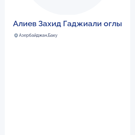
Алиев Захид Гаджиали оглы
Азербайджан,
Баку