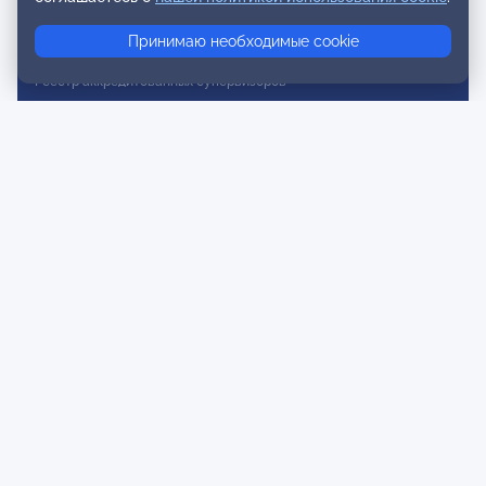
Реестр консультативных членов
Принимаю необходимые cookie
Реестр действительных членов
Реестр аккредитованных супервизоров
Реестр СРО
Сертификация
Сертификация тренеров и преподавателей
Экспертиза и регистрация авторских продуктов
Мероприятия лиги
Календарь событий
Субботние конференции
Фотогалерея
Новости
Публикации