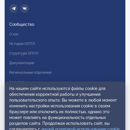
Сообщество
О нас
История ОППЛ
Структура ОППЛ
Документация
Региональные отделения
Комитеты
На нашем сайте используются файлы cookie для
Модальности
обеспечения корректной работы и улучшения
пользовательского опыта. Вы можете в любой момент
Вступление в ОППЛ
изменить настройки использования cookie в своем
браузере или отключить их полностью, однако это
Реестры
может повлиять на функциональность отдельных
разделов сайта. Продолжая использовать сайт, вы
Реестр наблюдательных членов
соглашаетесь с
нашей политикой использования cookie
.