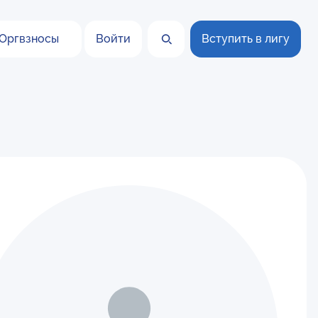
Оргвзносы
Войти
Вступить в лигу