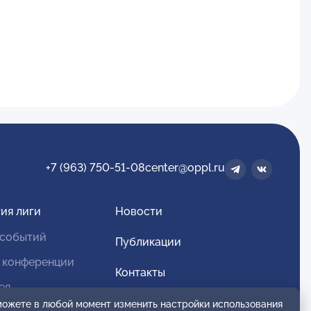
+7 (963) 750-51-08
center@oppl.ru
ия лиги
Новости
 событий
Публикации
 конференции
Контакты
ея
Для спонсоров и партнеров
 можете в любой момент изменить настройки использования