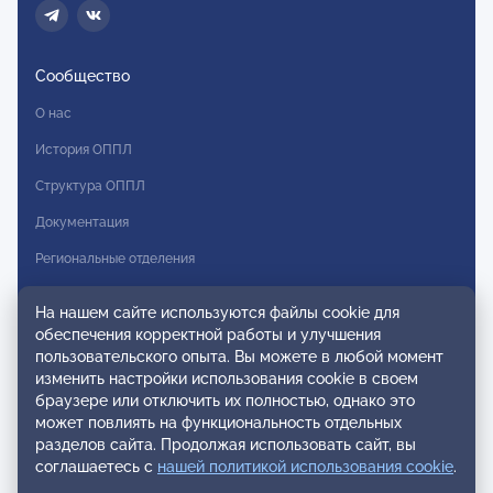
Сообщество
О нас
История ОППЛ
Структура ОППЛ
Документация
Региональные отделения
Комитеты
На нашем сайте используются файлы cookie для
Модальности
обеспечения корректной работы и улучшения
пользовательского опыта. Вы можете в любой момент
Вступление в ОППЛ
изменить настройки использования cookie в своем
браузере или отключить их полностью, однако это
Реестры
может повлиять на функциональность отдельных
разделов сайта. Продолжая использовать сайт, вы
Реестр наблюдательных членов
соглашаетесь с
нашей политикой использования cookie
.
Реестр консультативных членов