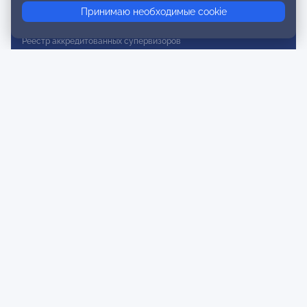
Принимаю необходимые cookie
Реестр действительных членов
Реестр аккредитованных супервизоров
Реестр СРО
Сертификация
Сертификация тренеров и преподавателей
Экспертиза и регистрация авторских продуктов
Мероприятия лиги
Календарь событий
Субботние конференции
Фотогалерея
Новости
Публикации