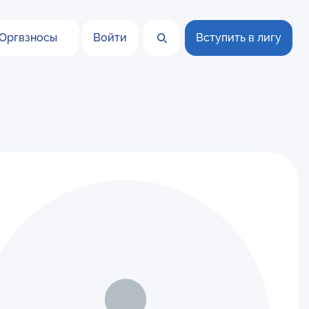
Оргвзносы
Войти
Вступить в лигу