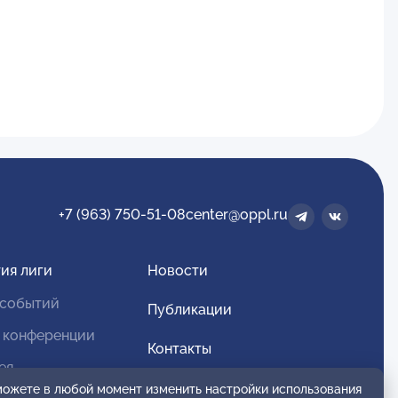
+7 (963) 750-51-08
center@oppl.ru
ия лиги
Новости
 событий
Публикации
 конференции
Контакты
ея
Для спонсоров и партнеров
 можете в любой момент изменить настройки использования