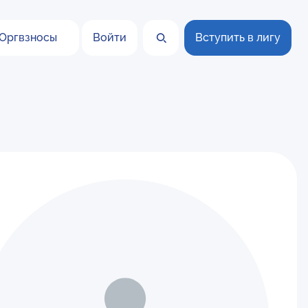
Оргвзносы
Войти
Вступить в лигу