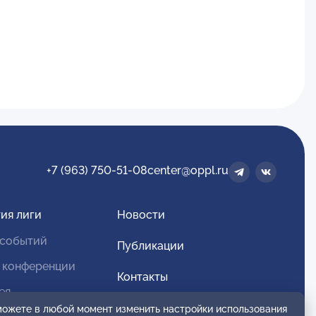
+7 (963) 750-51-08
center@oppl.ru
ия лиги
Новости
 событий
Публикации
 конференции
Контакты
ея
Для спонсоров и партнеров
 можете в любой момент изменить настройки использования