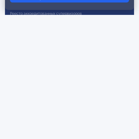
Реестр действительных членов
Реестр аккредитованных супервизоров
Реестр СРО
Сертификация
Сертификация тренеров и преподавателей
Экспертиза и регистрация авторских продуктов
Мероприятия лиги
Календарь событий
Субботние конференции
Фотогалерея
Новости
Публикации