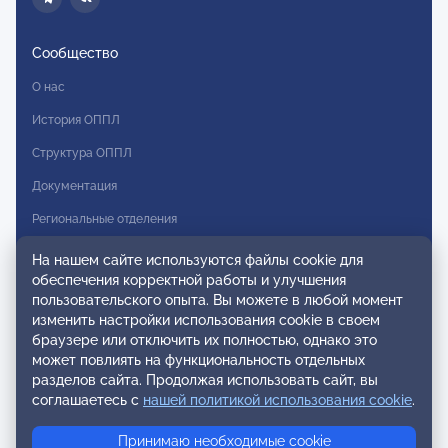
Сообщество
О нас
История ОППЛ
Структура ОППЛ
Документация
Региональные отделения
Комитеты
На нашем сайте используются файлы cookie для
обеспечения корректной работы и улучшения
Модальности
пользовательского опыта. Вы можете в любой момент
Вступление в ОППЛ
изменить настройки использования cookie в своем
браузере или отключить их полностью, однако это
Реестры
может повлиять на функциональность отдельных
разделов сайта. Продолжая использовать сайт, вы
Реестр наблюдательных членов
соглашаетесь с
нашей политикой использования cookie
.
Реестр консультативных членов
Принимаю необходимые cookie