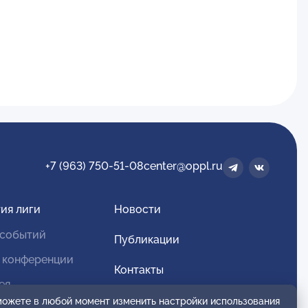
+7 (963) 750-51-08
center@oppl.ru
ия лиги
Новости
 событий
Публикации
 конференции
Контакты
ея
Для спонсоров и партнеров
 можете в любой момент изменить настройки использования