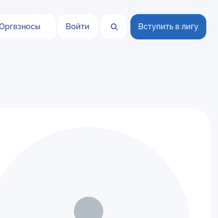
Оргвзносы
Войти
Вступить в лигу