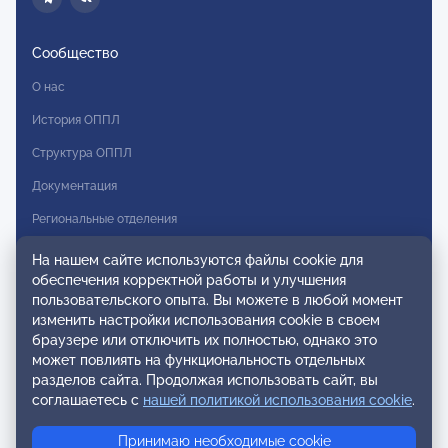
Сообщество
О нас
История ОППЛ
Структура ОППЛ
Документация
Региональные отделения
Комитеты
На нашем сайте используются файлы cookie для
обеспечения корректной работы и улучшения
Модальности
пользовательского опыта. Вы можете в любой момент
Вступление в ОППЛ
изменить настройки использования cookie в своем
браузере или отключить их полностью, однако это
Реестры
может повлиять на функциональность отдельных
разделов сайта. Продолжая использовать сайт, вы
Реестр наблюдательных членов
соглашаетесь с
нашей политикой использования cookie
.
Реестр консультативных членов
Принимаю необходимые cookie