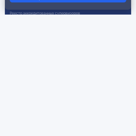
Реестр действительных членов
Реестр аккредитованных супервизоров
Реестр СРО
Сертификация
Сертификация тренеров и преподавателей
Экспертиза и регистрация авторских продуктов
Мероприятия лиги
Календарь событий
Субботние конференции
Фотогалерея
Новости
Публикации