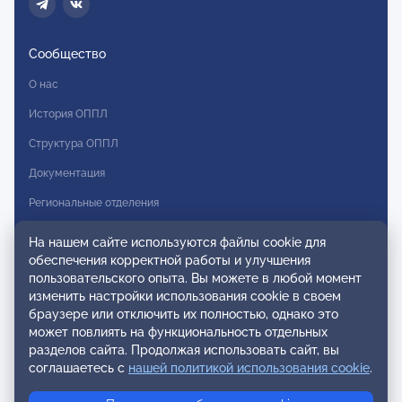
Сообщество
О нас
История ОППЛ
Структура ОППЛ
Документация
Региональные отделения
Комитеты
На нашем сайте используются файлы cookie для
обеспечения корректной работы и улучшения
Модальности
пользовательского опыта. Вы можете в любой момент
Вступление в ОППЛ
изменить настройки использования cookie в своем
браузере или отключить их полностью, однако это
Реестры
может повлиять на функциональность отдельных
разделов сайта. Продолжая использовать сайт, вы
Реестр наблюдательных членов
соглашаетесь с
нашей политикой использования cookie
.
Реестр консультативных членов