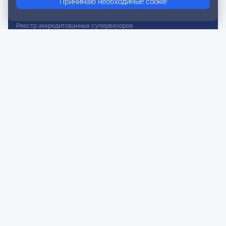
Принимаю необходимые cookie
Реестр действительных членов
Реестр аккредитованных супервизоров
Реестр СРО
Сертификация
Сертификация тренеров и преподавателей
Экспертиза и регистрация авторских продуктов
Мероприятия лиги
Календарь событий
Субботние конференции
Фотогалерея
Новости
Публикации