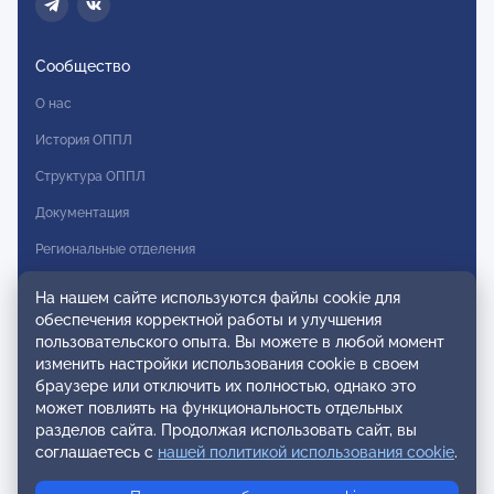
Сообщество
О нас
История ОППЛ
Структура ОППЛ
Документация
Региональные отделения
Комитеты
На нашем сайте используются файлы cookie для
обеспечения корректной работы и улучшения
Модальности
пользовательского опыта. Вы можете в любой момент
Вступление в ОППЛ
изменить настройки использования cookie в своем
браузере или отключить их полностью, однако это
Реестры
может повлиять на функциональность отдельных
разделов сайта. Продолжая использовать сайт, вы
Реестр наблюдательных членов
соглашаетесь с
нашей политикой использования cookie
.
Реестр консультативных членов