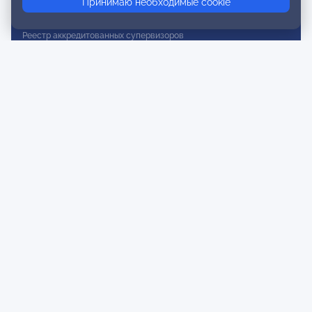
Принимаю необходимые cookie
Реестр действительных членов
Реестр аккредитованных супервизоров
Реестр СРО
Сертификация
Сертификация тренеров и преподавателей
Экспертиза и регистрация авторских продуктов
Мероприятия лиги
Календарь событий
Субботние конференции
Фотогалерея
Новости
Публикации