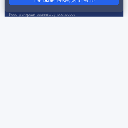
Принимаю необходимые cookie
Реестр действительных членов
Реестр аккредитованных супервизоров
Реестр СРО
Сертификация
Сертификация тренеров и преподавателей
Экспертиза и регистрация авторских продуктов
Мероприятия лиги
Календарь событий
Субботние конференции
Фотогалерея
Новости
Публикации