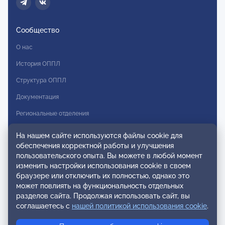
Сообщество
О нас
История ОППЛ
Структура ОППЛ
Документация
Региональные отделения
Комитеты
На нашем сайте используются файлы cookie для
обеспечения корректной работы и улучшения
Модальности
пользовательского опыта. Вы можете в любой момент
Вступление в ОППЛ
изменить настройки использования cookie в своем
браузере или отключить их полностью, однако это
Реестры
может повлиять на функциональность отдельных
разделов сайта. Продолжая использовать сайт, вы
Реестр наблюдательных членов
соглашаетесь с
нашей политикой использования cookie
.
Реестр консультативных членов