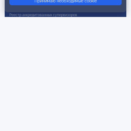
Принимаю необходимые cookie
Реестр действительных членов
Реестр аккредитованных супервизоров
Реестр СРО
Сертификация
Сертификация тренеров и преподавателей
Экспертиза и регистрация авторских продуктов
Мероприятия лиги
Календарь событий
Субботние конференции
Фотогалерея
Новости
Публикации