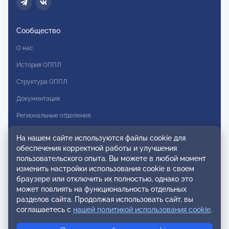
Сообщество
О нас
История ОППЛ
Структура ОППЛ
Документация
Региональные отделения
Комитеты
На нашем сайте используются файлы cookie для
обеспечения корректной работы и улучшения
Модальности
пользовательского опыта. Вы можете в любой момент
Вступление в ОППЛ
изменить настройки использования cookie в своем
браузере или отключить их полностью, однако это
Реестры
может повлиять на функциональность отдельных
разделов сайта. Продолжая использовать сайт, вы
Реестр наблюдательных членов
соглашаетесь с
нашей политикой использования cookie
.
Реестр консультативных членов