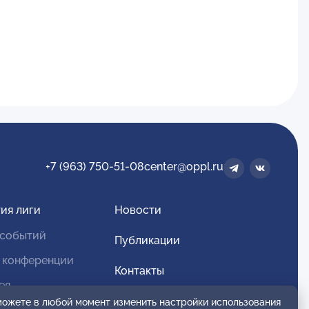
+7 (963) 750-51-08
center@oppl.ru
ия лиги
Новости
 событий
Публикации
 конференции
Контакты
ея
Для спонсоров и партнеров
 можете в любой момент изменить настройки использования