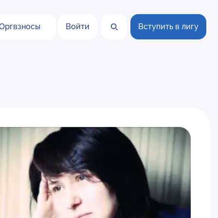
Оргвзносы
Войти
Вступить в лигу