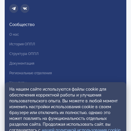
Сообщество
О нас
История ОППЛ
Структура ОППЛ
Документация
Региональные отделения
Комитеты
На нашем сайте используются файлы cookie для
Модальности
обеспечения корректной работы и улучшения
пользовательского опыта. Вы можете в любой момент
Вступление в ОППЛ
изменить настройки использования cookie в своем
браузере или отключить их полностью, однако это
Реестры
может повлиять на функциональность отдельных
разделов сайта. Продолжая использовать сайт, вы
Реестр наблюдательных членов
соглашаетесь с
нашей политикой использования cookie
.