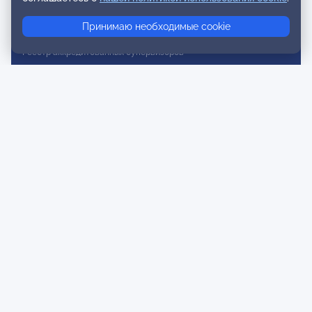
Реестр консультативных членов
Принимаю необходимые cookie
Реестр действительных членов
Реестр аккредитованных супервизоров
Реестр СРО
Сертификация
Сертификация тренеров и преподавателей
Экспертиза и регистрация авторских продуктов
Мероприятия лиги
Календарь событий
Субботние конференции
Фотогалерея
Новости
Публикации