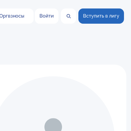
Оргвзносы
Войти
Вступить в лигу