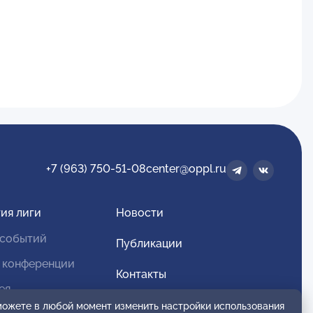
+7 (963) 750-51-08
center@oppl.ru
ия лиги
Новости
 событий
Публикации
 конференции
Контакты
ея
Для спонсоров и партнеров
 можете в любой момент изменить настройки использования