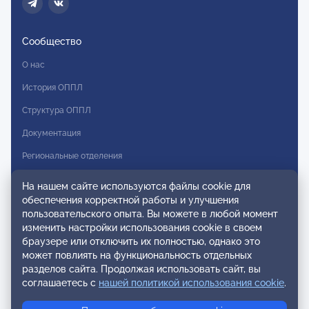
Сообщество
О нас
История ОППЛ
Структура ОППЛ
Документация
Региональные отделения
Комитеты
На нашем сайте используются файлы cookie для
обеспечения корректной работы и улучшения
Модальности
пользовательского опыта. Вы можете в любой момент
Вступление в ОППЛ
изменить настройки использования cookie в своем
браузере или отключить их полностью, однако это
Реестры
может повлиять на функциональность отдельных
разделов сайта. Продолжая использовать сайт, вы
Реестр наблюдательных членов
соглашаетесь с
нашей политикой использования cookie
.
Реестр консультативных членов