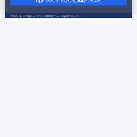
Принимаю необходимые cookie
Реестр действительных членов
Реестр аккредитованных супервизоров
Реестр СРО
Сертификация
Сертификация тренеров и преподавателей
Экспертиза и регистрация авторских продуктов
Мероприятия лиги
Календарь событий
Субботние конференции
Фотогалерея
Новости
Публикации