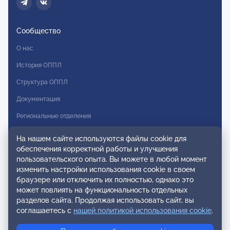
Сообщество
О нас
История ОППЛ
Структура ОППЛ
Документация
Региональные отделения
Комитеты
На нашем сайте используются файлы cookie для
обеспечения корректной работы и улучшения
Модальности
пользовательского опыта. Вы можете в любой момент
Вступление в ОППЛ
изменить настройки использования cookie в своем
браузере или отключить их полностью, однако это
Реестры
может повлиять на функциональность отдельных
разделов сайта. Продолжая использовать сайт, вы
Реестр наблюдательных членов
соглашаетесь с
нашей политикой использования cookie
.
Реестр консультативных членов