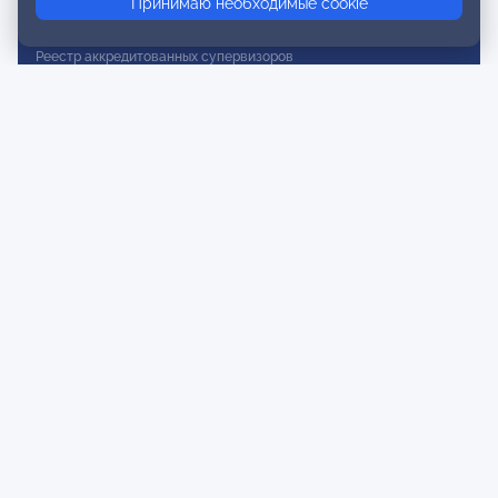
Принимаю необходимые cookie
Реестр действительных членов
Реестр аккредитованных супервизоров
Реестр СРО
Сертификация
Сертификация тренеров и преподавателей
Экспертиза и регистрация авторских продуктов
Мероприятия лиги
Календарь событий
Субботние конференции
Фотогалерея
Новости
Публикации