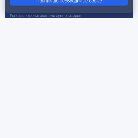
Принимаю необходимые cookie
Реестр действительных членов
Реестр аккредитованных супервизоров
Реестр СРО
Сертификация
Сертификация тренеров и преподавателей
Экспертиза и регистрация авторских продуктов
Мероприятия лиги
Календарь событий
Субботние конференции
Фотогалерея
Новости
Публикации