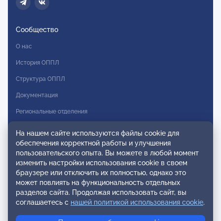
Сообщество
О нас
История ОППЛ
Структура ОППЛ
Документация
Региональные отделения
Комитеты
На нашем сайте используются файлы cookie для
обеспечения корректной работы и улучшения
Модальности
пользовательского опыта. Вы можете в любой момент
Вступление в ОППЛ
изменить настройки использования cookie в своем
браузере или отключить их полностью, однако это
Реестры
может повлиять на функциональность отдельных
разделов сайта. Продолжая использовать сайт, вы
Реестр наблюдательных членов
соглашаетесь с
нашей политикой использования cookie
.
Реестр консультативных членов