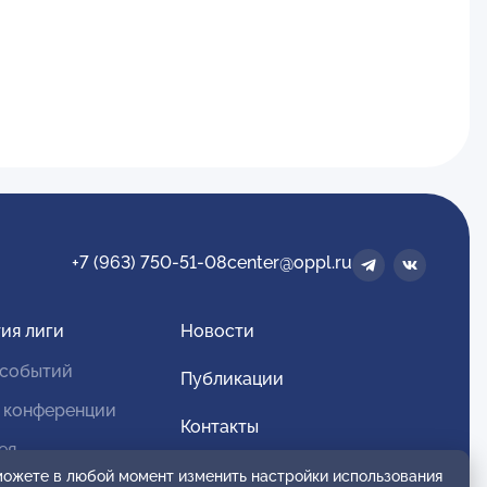
+7 (963) 750-51-08
center@oppl.ru
ия лиги
Новости
 событий
Публикации
 конференции
Контакты
ея
Для спонсоров и партнеров
 можете в любой момент изменить настройки использования