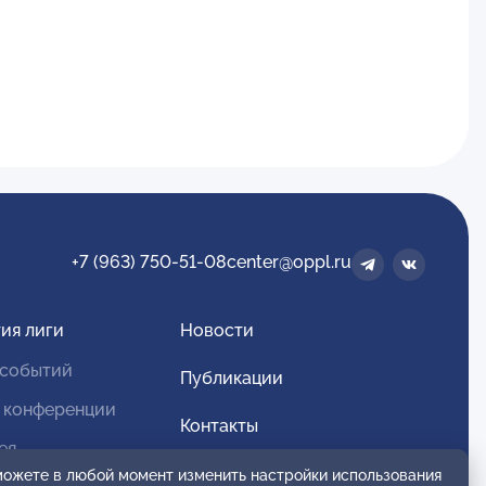
+7 (963) 750-51-08
center@oppl.ru
ия лиги
Новости
 событий
Публикации
 конференции
Контакты
ея
Для спонсоров и партнеров
 можете в любой момент изменить настройки использования