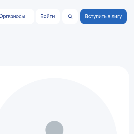
Оргвзносы
Войти
Вступить в лигу