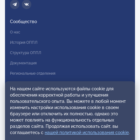
Сообщество
О нас
История ОППЛ
Структура ОППЛ
Документация
Региональные отделения
Комитеты
На нашем сайте используются файлы cookie для
Модальности
обеспечения корректной работы и улучшения
пользовательского опыта. Вы можете в любой момент
Вступление в ОППЛ
изменить настройки использования cookie в своем
браузере или отключить их полностью, однако это
Реестры
может повлиять на функциональность отдельных
разделов сайта. Продолжая использовать сайт, вы
Реестр наблюдательных членов
соглашаетесь с
нашей политикой использования cookie
.
Реестр консультативных членов