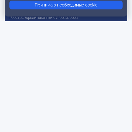
Принимаю необходимые cookie
Реестр действительных членов
Реестр аккредитованных супервизоров
Реестр СРО
Сертификация
Сертификация тренеров и преподавателей
Экспертиза и регистрация авторских продуктов
Мероприятия лиги
Календарь событий
Субботние конференции
Фотогалерея
Новости
Публикации