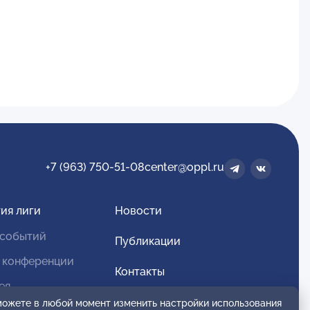
+7 (963) 750-51-08
center@oppl.ru
ия лиги
Новости
 событий
Публикации
 конференции
Контакты
ея
Для спонсоров и партнеров
 можете в любой момент изменить настройки использования