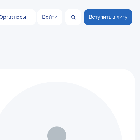
Оргвзносы
Войти
Вступить в лигу