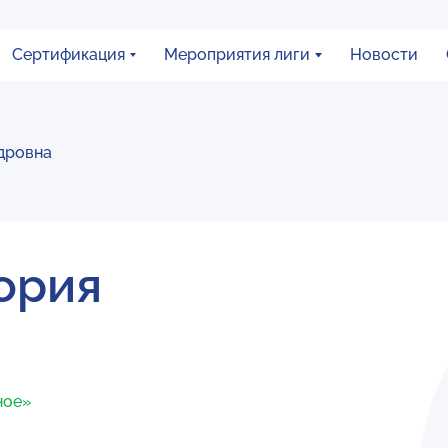
Сертификация
Мероприятия лиги
Новости
дровна
ория
ное»