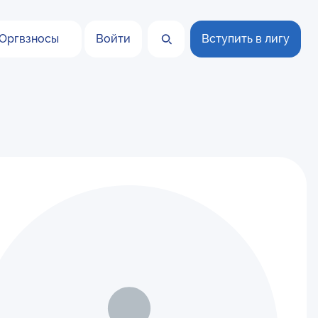
Оргвзносы
Войти
Вступить в лигу