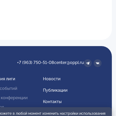
+7 (963) 750-51-08
center@oppl.ru
ия лиги
Новости
 событий
Публикации
 конференции
Контакты
ея
Для спонсоров и партнеров
 можете в любой момент изменить настройки использования