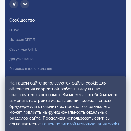
Сообщество
О нас
История ОППЛ
Структура ОППЛ
Документация
Региональные отделения
Комитеты
На нашем сайте используются файлы cookie для
Модальности
обеспечения корректной работы и улучшения
пользовательского опыта. Вы можете в любой момент
Вступление в ОППЛ
изменить настройки использования cookie в своем
браузере или отключить их полностью, однако это
Реестры
может повлиять на функциональность отдельных
разделов сайта. Продолжая использовать сайт, вы
Реестр наблюдательных членов
соглашаетесь с
нашей политикой использования cookie
.
Реестр консультативных членов