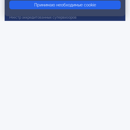
Принимаю необходимые cookie
Реестр действительных членов
Реестр аккредитованных супервизоров
Реестр СРО
Сертификация
Сертификация тренеров и преподавателей
Экспертиза и регистрация авторских продуктов
Мероприятия лиги
Календарь событий
Субботние конференции
Фотогалерея
Новости
Публикации