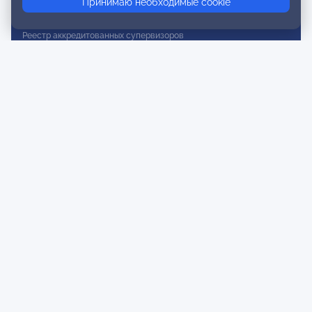
Принимаю необходимые cookie
Реестр действительных членов
Реестр аккредитованных супервизоров
Реестр СРО
Сертификация
Сертификация тренеров и преподавателей
Экспертиза и регистрация авторских продуктов
Мероприятия лиги
Календарь событий
Субботние конференции
Фотогалерея
Новости
Публикации