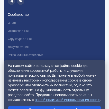
Сообщество
О нас
История ОППЛ
Структура ОППЛ
Документация
Региональные отделения
Комитеты
На нашем сайте используются файлы cookie для
обеспечения корректной работы и улучшения
Модальности
пользовательского опыта. Вы можете в любой момент
Вступление в ОППЛ
изменить настройки использования cookie в своем
браузере или отключить их полностью, однако это
Реестры
может повлиять на функциональность отдельных
разделов сайта. Продолжая использовать сайт, вы
Реестр наблюдательных членов
соглашаетесь с
нашей политикой использования cookie
.
Реестр консультативных членов