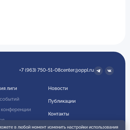
+7 (963) 750-51-08
center@oppl.ru
ия лиги
Новости
 событий
Публикации
 конференции
Контакты
ея
Для спонсоров и партнеров
 можете в любой момент изменить настройки использования