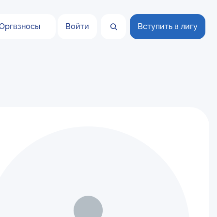
Оргвзносы
Войти
Вступить в лигу