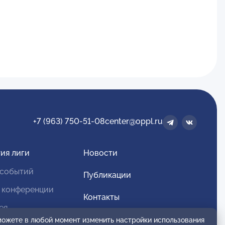
+7 (963) 750-51-08
center@oppl.ru
ия лиги
Новости
 событий
Публикации
 конференции
Контакты
ея
Для спонсоров и партнеров
 можете в любой момент изменить настройки использования