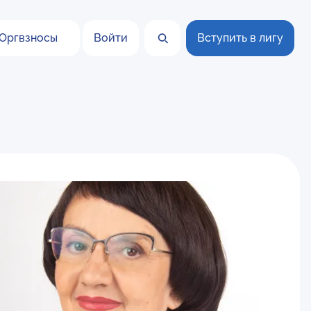
Оргвзносы
Войти
Вступить в лигу