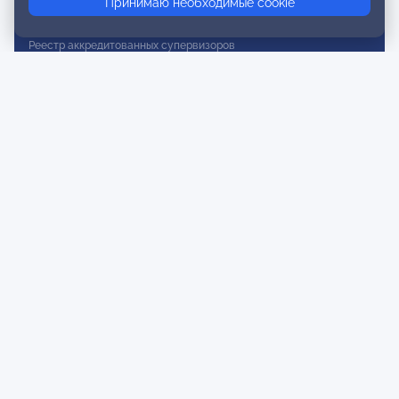
Принимаю необходимые cookie
Реестр действительных членов
Реестр аккредитованных супервизоров
Реестр СРО
Сертификация
Сертификация тренеров и преподавателей
Экспертиза и регистрация авторских продуктов
Мероприятия лиги
Календарь событий
Субботние конференции
Фотогалерея
Новости
Публикации