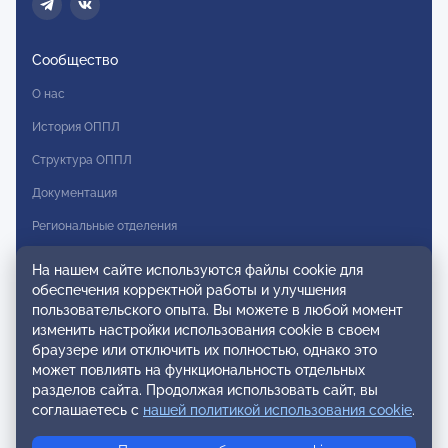
Сообщество
О нас
История ОППЛ
Структура ОППЛ
Документация
Региональные отделения
Комитеты
На нашем сайте используются файлы cookie для
обеспечения корректной работы и улучшения
Модальности
пользовательского опыта. Вы можете в любой момент
Вступление в ОППЛ
изменить настройки использования cookie в своем
браузере или отключить их полностью, однако это
Реестры
может повлиять на функциональность отдельных
разделов сайта. Продолжая использовать сайт, вы
Реестр наблюдательных членов
соглашаетесь с
нашей политикой использования cookie
.
Реестр консультативных членов