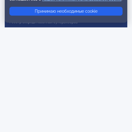
Реестр консультативных членов
Принимаю необходимые cookie
Реестр действительных членов
Реестр аккредитованных супервизоров
Реестр СРО
Сертификация
Сертификация тренеров и преподавателей
Экспертиза и регистрация авторских продуктов
Мероприятия лиги
Календарь событий
Субботние конференции
Фотогалерея
Новости
Публикации