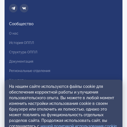
Сообщество
О нас
История ОППЛ
Структура ОППЛ
Документация
Региональные отделения
Комитеты
На нашем сайте используются файлы cookie для
Модальности
обеспечения корректной работы и улучшения
пользовательского опыта. Вы можете в любой момент
Вступление в ОППЛ
изменить настройки использования cookie в своем
браузере или отключить их полностью, однако это
Реестры
может повлиять на функциональность отдельных
разделов сайта. Продолжая использовать сайт, вы
Реестр наблюдательных членов
соглашаетесь с
нашей политикой использования cookie
.