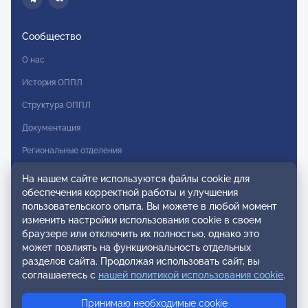
Сообщество
О нас
История ОППЛ
Структура ОППЛ
Документация
Региональные отделения
Комитеты
На нашем сайте используются файлы cookie для
обеспечения корректной работы и улучшения
Модальности
пользовательского опыта. Вы можете в любой момент
Вступление в ОППЛ
изменить настройки использования cookie в своем
браузере или отключить их полностью, однако это
Реестры
может повлиять на функциональность отдельных
разделов сайта. Продолжая использовать сайт, вы
Реестр наблюдательных членов
соглашаетесь с
нашей политикой использования cookie
.
Реестр консультативных членов
Принимаю необходимые cookie