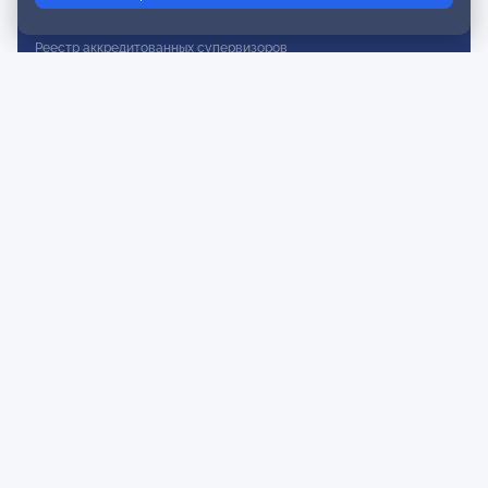
Реестр действительных членов
Реестр аккредитованных супервизоров
Реестр СРО
Сертификация
Сертификация тренеров и преподавателей
Экспертиза и регистрация авторских продуктов
Мероприятия лиги
Календарь событий
Субботние конференции
Фотогалерея
Новости
Публикации