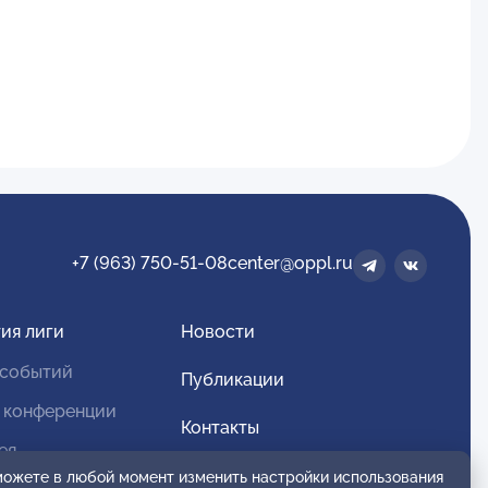
+7 (963) 750-51-08
center@oppl.ru
ия лиги
Новости
 событий
Публикации
 конференции
Контакты
ея
Для спонсоров и партнеров
 можете в любой момент изменить настройки использования