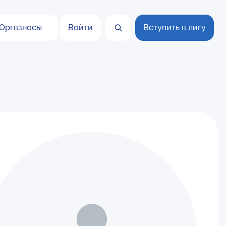
Оргвзносы
Войти
Вступить в лигу