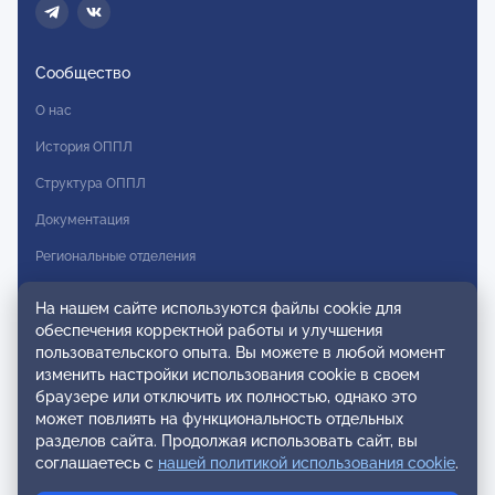
Сообщество
О нас
История ОППЛ
Структура ОППЛ
Документация
Региональные отделения
Комитеты
На нашем сайте используются файлы cookie для
Модальности
обеспечения корректной работы и улучшения
пользовательского опыта. Вы можете в любой момент
Вступление в ОППЛ
изменить настройки использования cookie в своем
браузере или отключить их полностью, однако это
Реестры
может повлиять на функциональность отдельных
разделов сайта. Продолжая использовать сайт, вы
Реестр наблюдательных членов
соглашаетесь с
нашей политикой использования cookie
.
Реестр консультативных членов