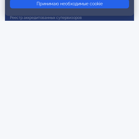
Принимаю необходимые cookie
Реестр действительных членов
Реестр аккредитованных супервизоров
Реестр СРО
Сертификация
Сертификация тренеров и преподавателей
Экспертиза и регистрация авторских продуктов
Мероприятия лиги
Календарь событий
Субботние конференции
Фотогалерея
Новости
Публикации