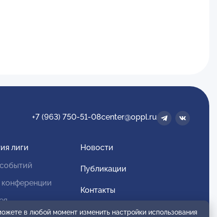
+7 (963) 750-51-08
center@oppl.ru
ия лиги
Новости
 событий
Публикации
 конференции
Контакты
ея
Для спонсоров и партнеров
 можете в любой момент изменить настройки использования