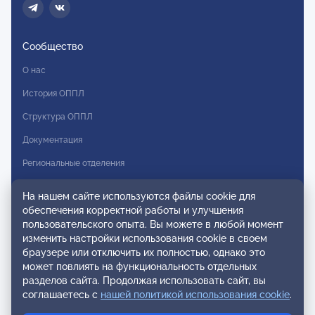
Сообщество
О нас
История ОППЛ
Структура ОППЛ
Документация
Региональные отделения
Комитеты
На нашем сайте используются файлы cookie для
Модальности
обеспечения корректной работы и улучшения
пользовательского опыта. Вы можете в любой момент
Вступление в ОППЛ
изменить настройки использования cookie в своем
браузере или отключить их полностью, однако это
Реестры
может повлиять на функциональность отдельных
разделов сайта. Продолжая использовать сайт, вы
Реестр наблюдательных членов
соглашаетесь с
нашей политикой использования cookie
.
Реестр консультативных членов