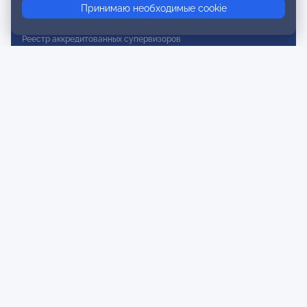
Принимаю необходимые cookie
Реестр действительных членов
Реестр аккредитованных супервизоров
Реестр СРО
Сертификация
Сертификация тренеров и преподавателей
Экспертиза и регистрация авторских продуктов
Мероприятия лиги
Календарь событий
Субботние конференции
Фотогалерея
Новости
Публикации