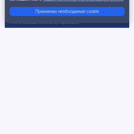
Реестр консультативных членов
Принимаю необходимые cookie
Реестр действительных членов
Реестр аккредитованных супервизоров
Реестр СРО
Сертификация
Сертификация тренеров и преподавателей
Экспертиза и регистрация авторских продуктов
Мероприятия лиги
Календарь событий
Субботние конференции
Фотогалерея
Новости
Публикации