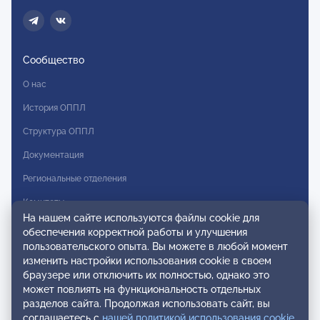
Сообщество
О нас
История ОППЛ
Структура ОППЛ
Документация
Региональные отделения
Комитеты
На нашем сайте используются файлы cookie для
Модальности
обеспечения корректной работы и улучшения
пользовательского опыта. Вы можете в любой момент
Вступление в ОППЛ
изменить настройки использования cookie в своем
браузере или отключить их полностью, однако это
Реестры
может повлиять на функциональность отдельных
разделов сайта. Продолжая использовать сайт, вы
Реестр наблюдательных членов
соглашаетесь с
нашей политикой использования cookie
.