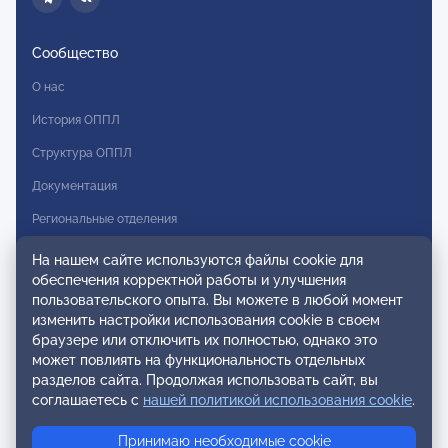
Сообщество
О нас
История ОППЛ
Структура ОППЛ
Документация
Региональные отделения
Комитеты
На нашем сайте используются файлы cookie для
обеспечения корректной работы и улучшения
Модальности
пользовательского опыта. Вы можете в любой момент
Вступление в ОППЛ
изменить настройки использования cookie в своем
браузере или отключить их полностью, однако это
Реестры
может повлиять на функциональность отдельных
разделов сайта. Продолжая использовать сайт, вы
Реестр наблюдательных членов
соглашаетесь с
нашей политикой использования cookie
.
Реестр консультативных членов
Принимаю необходимые cookie