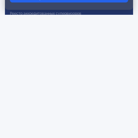
Реестр действительных членов
Реестр аккредитованных супервизоров
Реестр СРО
Сертификация
Сертификация тренеров и преподавателей
Экспертиза и регистрация авторских продуктов
Мероприятия лиги
Календарь событий
Субботние конференции
Фотогалерея
Новости
Публикации