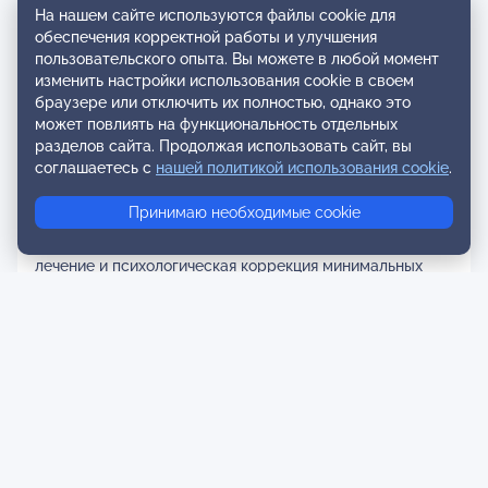
курсы повышения квалификации: Сертификат №
На нашем сайте используются файлы cookie для
обеспечения корректной работы и улучшения
1287,2015 г. По программе: «Психолого-педагогическое
пользовательского опыта. Вы можете в любой момент
обеспечение образовательно-воспитательного
изменить настройки использования cookie в своем
процесса в высшей школе на современном этапе его
браузере или отключить их полностью, однако это
реформирования», 72 часа. Удостоверение №003269
может повлиять на функциональность отдельных
ПК, 2015 г. По программе: «Инновационные технологии
разделов сайта. Продолжая использовать сайт, вы
реализации программ образования для лиц с
соглашаетесь с
нашей политикой использования cookie
.
ограниченными возможностями здоровья», 72 часа.
Удостоверение № 386/10/2016, По программе:
Принимаю необходимые cookie
«Медицинские и психологические аспекты синдрома
нарушения внимания и гиперактивности (диагностика,
лечение и психологическая коррекция минимальных
мозговых дисфункций)», 24 часа. Удостоверение №
382/03/2016 г. Вебинар по программе:
«Психологическая помощь семье с аутичным
ребенком», 12 часов. Сертификат № 10 103,2017 г.
Вебинар по программе: «Управление проектами в
образовании». Удостоверение № 10-У/ 962.7,2016 г. По
программе: «Последипломное преподавание
психотерапии и медицинской психологии на
современном этапе», 72 часа. Удостоверение №