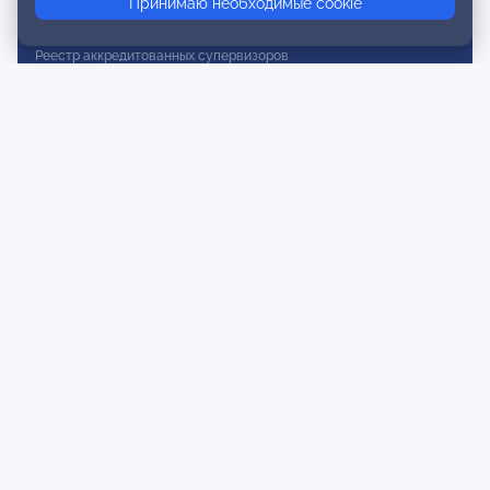
Принимаю необходимые cookie
Реестр действительных членов
Реестр аккредитованных супервизоров
Реестр СРО
Сертификация
Сертификация тренеров и преподавателей
Экспертиза и регистрация авторских продуктов
Мероприятия лиги
Календарь событий
Субботние конференции
Фотогалерея
Новости
Публикации