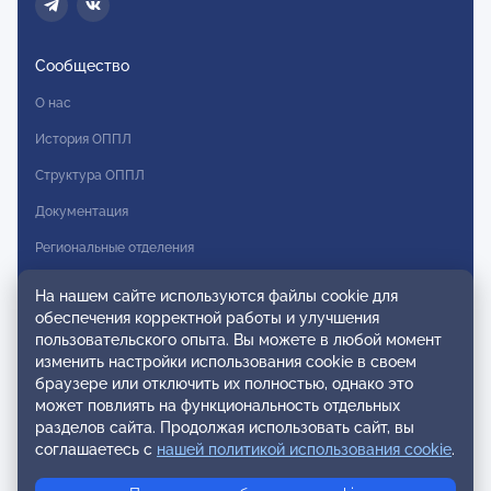
Сообщество
О нас
История ОППЛ
Структура ОППЛ
Документация
Региональные отделения
Комитеты
На нашем сайте используются файлы cookie для
обеспечения корректной работы и улучшения
Модальности
пользовательского опыта. Вы можете в любой момент
Вступление в ОППЛ
изменить настройки использования cookie в своем
браузере или отключить их полностью, однако это
Реестры
может повлиять на функциональность отдельных
разделов сайта. Продолжая использовать сайт, вы
Реестр наблюдательных членов
соглашаетесь с
нашей политикой использования cookie
.
Реестр консультативных членов