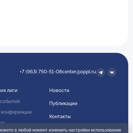
+7 (963) 750-51-08
center@oppl.ru
ия лиги
Новости
 событий
Публикации
 конференции
Контакты
ея
Для спонсоров и партнеров
 можете в любой момент изменить настройки использования