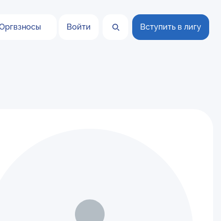
Оргвзносы
Войти
Вступить в лигу