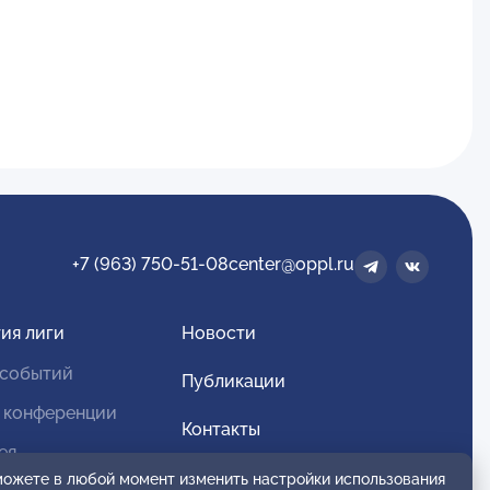
+7 (963) 750-51-08
center@oppl.ru
ия лиги
Новости
 событий
Публикации
 конференции
Контакты
ея
Для спонсоров и партнеров
 можете в любой момент изменить настройки использования