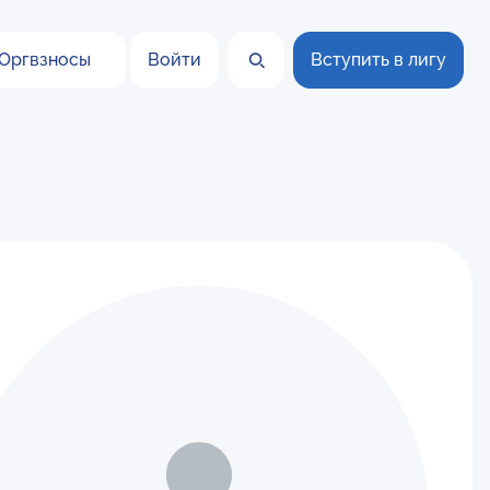
Оргвзносы
Войти
Вступить в лигу