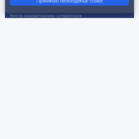
Принимаю необходимые cookie
Реестр действительных членов
Реестр аккредитованных супервизоров
Реестр СРО
Сертификация
Сертификация тренеров и преподавателей
Экспертиза и регистрация авторских продуктов
Мероприятия лиги
Календарь событий
Субботние конференции
Фотогалерея
Новости
Публикации