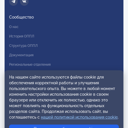
Сообщество
О нас
История ОППЛ
Структура ОППЛ
Документация
Региональные отделения
Комитеты
На нашем сайте используются файлы cookie для
обеспечения корректной работы и улучшения
Модальности
пользовательского опыта. Вы можете в любой момент
Вступление в ОППЛ
изменить настройки использования cookie в своем
браузере или отключить их полностью, однако это
Реестры
может повлиять на функциональность отдельных
разделов сайта. Продолжая использовать сайт, вы
Реестр наблюдательных членов
соглашаетесь с
нашей политикой использования cookie
.
Реестр консультативных членов