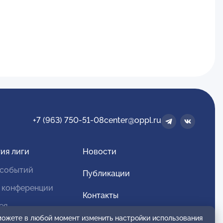
+7 (963) 750-51-08
center@oppl.ru
ия лиги
Новости
 событий
Публикации
 конференции
Контакты
ея
Для спонсоров и партнеров
 можете в любой момент изменить настройки использования