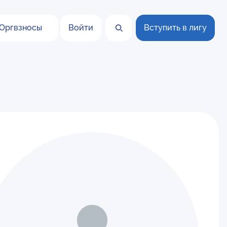
Оргвзносы
Войти
Вступить в лигу