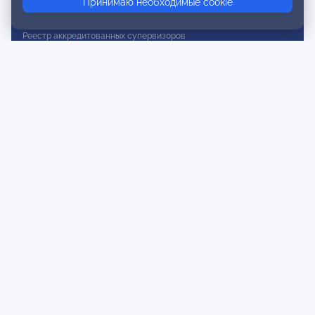
Принимаю необходимые cookie
Реестр действительных членов
Реестр аккредитованных супервизоров
Реестр СРО
Сертификация
Сертификация тренеров и преподавателей
Экспертиза и регистрация авторских продуктов
Мероприятия лиги
Календарь событий
Субботние конференции
Фотогалерея
Новости
Публикации