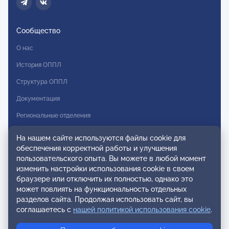
Сообщество
О нас
История ОППЛ
Структура ОППЛ
Документация
Региональные отделения
Комитеты
На нашем сайте используются файлы cookie для
обеспечения корректной работы и улучшения
Модальности
пользовательского опыта. Вы можете в любой момент
Вступление в ОППЛ
изменить настройки использования cookie в своем
браузере или отключить их полностью, однако это
Реестры
может повлиять на функциональность отдельных
разделов сайта. Продолжая использовать сайт, вы
Реестр наблюдательных членов
соглашаетесь с
нашей политикой использования cookie
.
Реестр консультативных членов