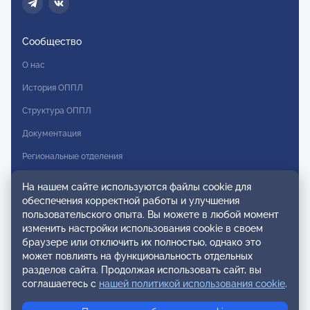
Сообщество
О нас
История ОППЛ
Структура ОППЛ
Документация
Региональные отделения
Комитеты
На нашем сайте используются файлы cookie для
обеспечения корректной работы и улучшения
Модальности
пользовательского опыта. Вы можете в любой момент
Вступление в ОППЛ
изменить настройки использования cookie в своем
браузере или отключить их полностью, однако это
Реестры
может повлиять на функциональность отдельных
разделов сайта. Продолжая использовать сайт, вы
Реестр наблюдательных членов
соглашаетесь с
нашей политикой использования cookie
.
Реестр консультативных членов