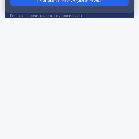
Принимаю необходимые cookie
Реестр действительных членов
Реестр аккредитованных супервизоров
Реестр СРО
Сертификация
Сертификация тренеров и преподавателей
Экспертиза и регистрация авторских продуктов
Мероприятия лиги
Календарь событий
Субботние конференции
Фотогалерея
Новости
Публикации