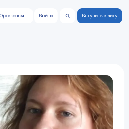
Оргвзносы
Войти
Вступить в лигу