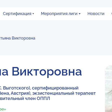
Сертификация
Мероприятия лиги
Новости
тьяна Викторовна
на Викторовна
.С. Выготского), сертифицированный
Вена, Австрия), экзистенциальный терапевт
ствительный член ОППЛ
ое»